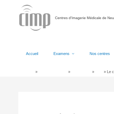
Centres d'Imagerie Médicale de Neu
Accueil
Examens
Nos centres
Examens
»
Imagerie dentaire
»
Cone Beam
»
FAQ
»
Le 