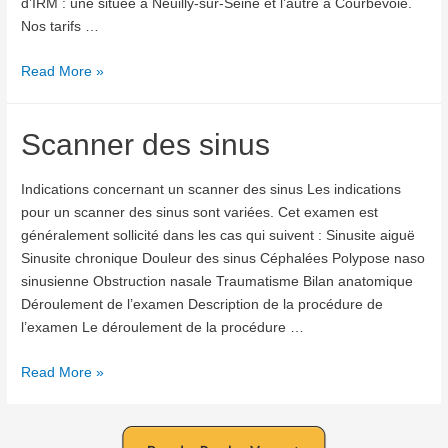
d’IRM : une située à Neuilly-sur-Seine et l’autre à Courbevoie.
Nos tarifs …
IRM
Read More »
des
sinus
Scanner des sinus
Indications concernant un scanner des sinus Les indications
pour un scanner des sinus sont variées. Cet examen est
généralement sollicité dans les cas qui suivent : Sinusite aiguë
Sinusite chronique Douleur des sinus Céphalées Polypose naso
sinusienne Obstruction nasale Traumatisme Bilan anatomique
Déroulement de l’examen Description de la procédure de
l’examen Le déroulement de la procédure …
Scanner
Read More »
des
sinus