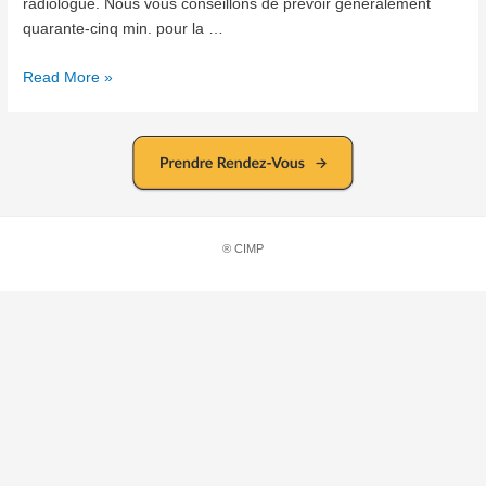
radiologue. Nous vous conseillons de prévoir généralement
quarante-cinq min. pour la …
Angio
Read More »
IRM
cérébrale
® CIMP